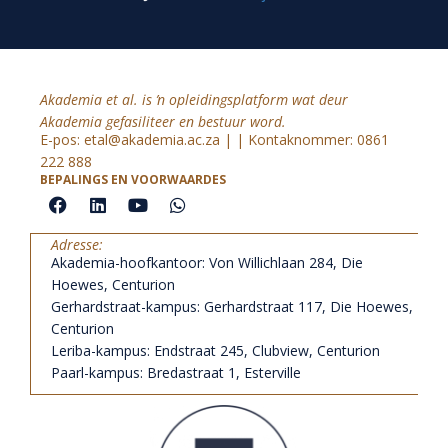
Akademia et al. is ŉ opleidingsplatform wat deur
Akademia
gefasiliteer en bestuur word.
E-pos:
etal@akademia.ac.za
| | Kontaknommer: 0861
222 888
BEPALINGS EN VOORWAARDES
F
L
Y
W
a
i
o
h
c
n
u
a
Adresse:
e
k
t
t
Akademia-hoofkantoor: Von Willichlaan 284, Die
b
e
u
s
o
d
b
a
Hoewes, Centurion
o
i
e
p
Gerhardstraat-kampus: Gerhardstraat 117, Die Hoewes,
k
n
p
Centurion
Leriba-kampus: Endstraat 245, Clubview, Centurion
Paarl-kampus: Bredastraat 1, Esterville