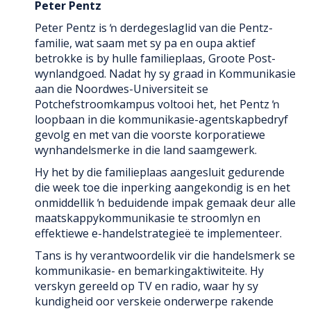
Peter Pentz
Peter Pentz is ŉ derdegeslaglid van die Pentz-
familie, wat saam met sy pa en oupa aktief
betrokke is by hulle familieplaas, Groote Post-
wynlandgoed. Nadat hy sy graad in Kommunikasie
aan die Noordwes-Universiteit se
Potchefstroomkampus voltooi het, het Pentz ŉ
loopbaan in die kommunikasie-agentskapbedryf
gevolg en met van die voorste korporatiewe
wynhandelsmerke in die land saamgewerk.
Hy het by die familieplaas aangesluit gedurende
die week toe die inperking aangekondig is en het
onmiddellik ŉ beduidende impak gemaak deur alle
maatskappykommunikasie te stroomlyn en
effektiewe e-handelstrategieë te implementeer.
Tans is hy verantwoordelik vir die handelsmerk se
kommunikasie- en bemarkingaktiwiteite. Hy
verskyn gereeld op TV en radio, waar hy sy
kundigheid oor verskeie onderwerpe rakende