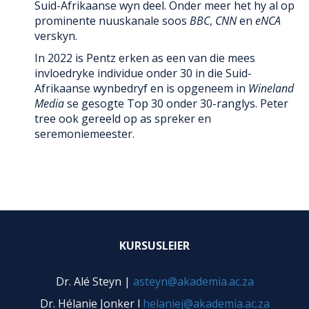
Suid-Afrikaanse wyn deel. Onder meer het hy al op
prominente nuuskanale soos
BBC
,
CNN
en
eNCA
verskyn.
In 2022 is Pentz erken as een van die mees
invloedryke individue onder 30 in die Suid-
Afrikaanse wynbedryf en is opgeneem in
Wineland
Media
se gesogte Top 30 onder 30-ranglys. Peter
tree ook gereeld op as spreker en
seremoniemeester.
KURSUSLEIER
Dr. Alé Steyn |
asteyn@akademia.ac.za
Dr. Hélanie Jonker l
helaniej@akademia.ac.za